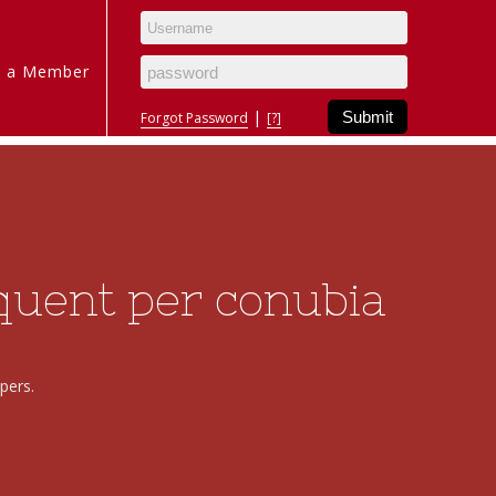
 a Member
|
Forgot Password
[?]
rquent per conubia
pers.