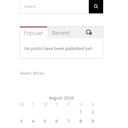
Popular
Recent
Comments
No posts have been published yet.
Recent Works
August 2026
M
T
W
T
F
S
S
1
2
3
4
5
6
7
8
9