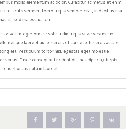
tempus mollis elementum ac dolor. Curabitur ac metus et enim
ntum iaculis semper, libero turpis semper erat, in dapibus nisi
 mauris, sed malesuada dui.
tor vel. Integer ornare sollicitudin turpis vitae vestibulum.
ellentesque laoreet auctor eros, et consectetur eros auctor
cing elit. Vestibulum tortor nisi, egestas eget molestie
or varius. Fusce consequat tincidunt dui, ac adipiscing turpis
eifend rhoncus nulla in laoreet.
Facebook
Twitter
Google+
Pinterest
Vk